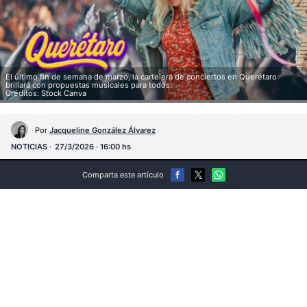
El último fin de semana de marzo, la cartelera de conciertos en Querétaro
brillará con propuestas musicales para todos.
Créditos: Stock Canva
Por
Jacqueline González Álvarez
NOTICIAS
27/3/2026 · 16:00 hs
Comparta este artículo