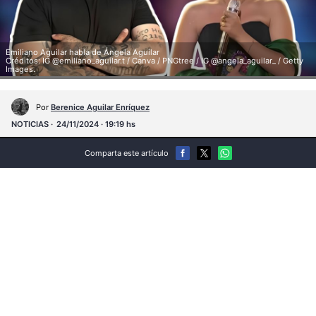
Emiliano Aguilar habla de Ángela Aguilar
Créditos: IG @emiliano_aguilar.t / Canva / PNGtree / IG @angela_aguilar_ / Getty
Images.
Por
Berenice Aguilar Enríquez
NOTICIAS
24/11/2024 · 19:19 hs
Comparta este artículo