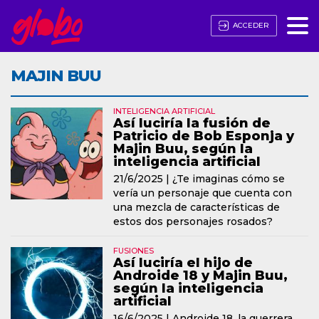
ACCEDER
MAJIN BUU
INTELIGENCIA ARTIFICIAL
Así luciría la fusión de
Patricio de Bob Esponja y
Majin Buu, según la
inteligencia artificial
21/6/2025 |
¿Te imaginas cómo se
vería un personaje que cuenta con
una mezcla de características de
estos dos personajes rosados?
FUSIONES
Así luciría el hijo de
Androide 18 y Majin Buu,
según la inteligencia
artificial
16/6/2025 |
Androide 18, la guerrera