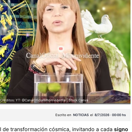
Créditos: YT: @CanalOficialMhonividente | Stock Canva
Escrito en
NOTICIAS
el
8/7/2026 · 00:00 hs
al de transformación cósmica, invitando a cada
signo