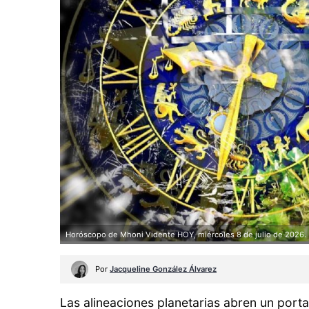
Horóscopo de Mhoni Vidente HOY, miércoles 8 de julio de 2026.
Por
Jacqueline González Álvarez
Las alineaciones planetarias abren un port