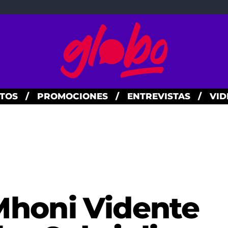
TOS
/
PROMOCIONES
/
ENTREVISTAS
/
VID
honi Vidente