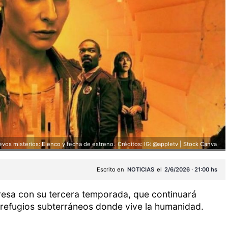
evos misterios: Elenco y fecha de estreno.
Créditos: IG: @appletv | Stock Canva
Escrito en
NOTICIAS
el
2/6/2026 · 21:00 hs
resa con su tercera temporada, que continuará
 refugios subterráneos donde vive la humanidad.