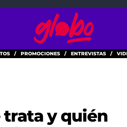
TOS
/
PROMOCIONES
/
ENTREVISTAS
/
VID
é trata y quién