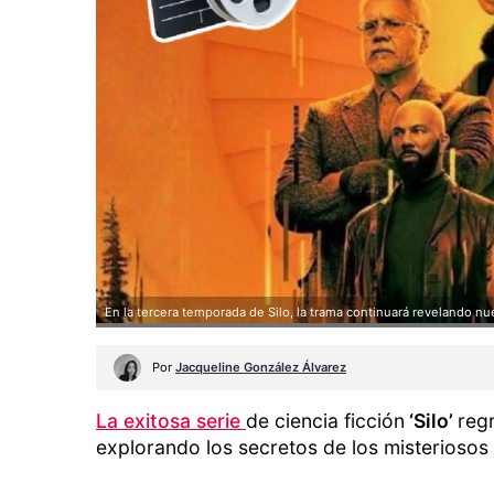
En la tercera temporada de Silo, la trama continuará revelando nu
Por
Jacqueline González Álvarez
La exitosa serie
de ciencia ficción
‘Silo’
reg
explorando los secretos de los misteriosos