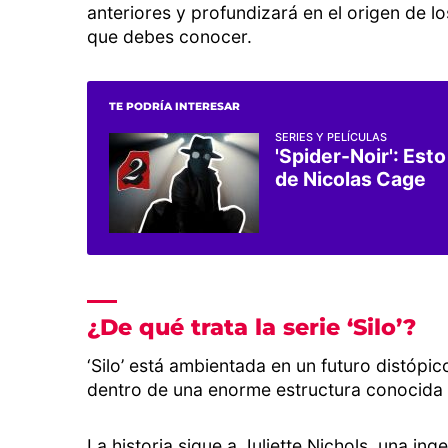
anteriores y profundizará en el origen de lo
que debes conocer.
TE PODRÍA INTERESAR
SERIES Y PELÍCULAS
'Spider-Noir': Est
de Nicolas Cage
¿De qué trata la serie ‘Silo’?
‘Silo’ está ambientada en un futuro distópic
dentro de una enorme estructura conocida 
La historia sigue a Juliette Nichols, una in