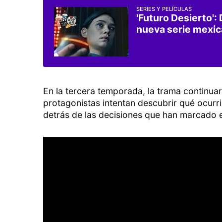
SERIES Y PELÍCULAS
'Futuro Desierto':
nueva serie mexica
En la tercera temporada, la trama continua
protagonistas intentan descubrir qué ocurr
detrás de las decisiones que han marcado el