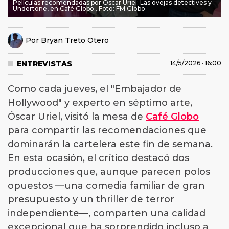
Películas recomendadas por Óscar Uriel: Las ovejas detectives y
Undertone, en Café Globo.. Foto: FM Globo
Por
Bryan Treto Otero
ENTREVISTAS
14/5/2026 · 16:00
Como cada jueves, el "Embajador de
Hollywood" y experto en séptimo arte,
Óscar Uriel, visitó la mesa de
Café Globo
para compartir las recomendaciones que
dominarán la cartelera este fin de semana.
En esta ocasión, el crítico destacó dos
producciones que, aunque parecen polos
opuestos —una comedia familiar de gran
presupuesto y un thriller de terror
independiente—, comparten una calidad
excepcional que ha sorprendido incluso a